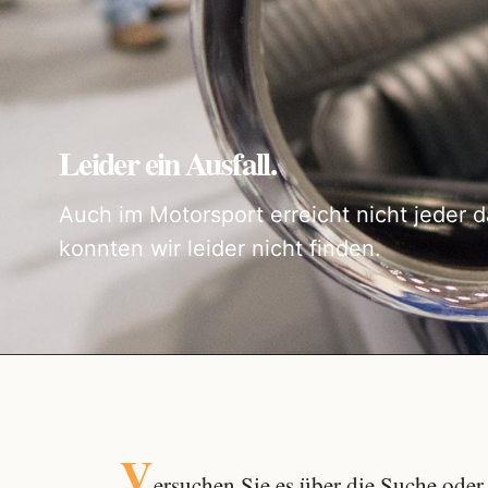
Leider ein Ausfall.
Auch im Motorsport erreicht nicht jeder d
konnten wir leider nicht finden.
V
ersuchen Sie es über die
Suche
oder 