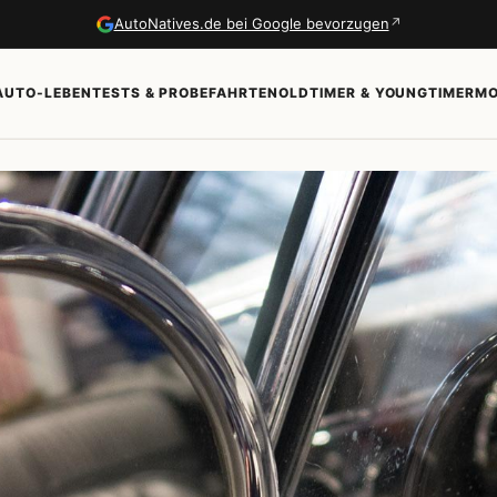
↗
AutoNatives.de bei Google bevorzugen
AUTO-LEBEN
TESTS & PROBEFAHRTEN
OLDTIMER & YOUNGTIMER
MO