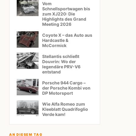
Vom
Schnellsportwagen bis
zum XJ220: Die
Highlights des Grand
Meeting 2026
Coyote X – das Auto aus
Hardcastle &
McCormick
Stellantis schließt
Douvrin: Wo der
legendäre PRV-V6
entstand
Porsche 944 Cargo –
der Porsche Kombi von
DP Motorsport
Wie Alfa Romeo zum
Kleeblatt Quadrifoglio
Verde kam!
AN DIESEM TAG