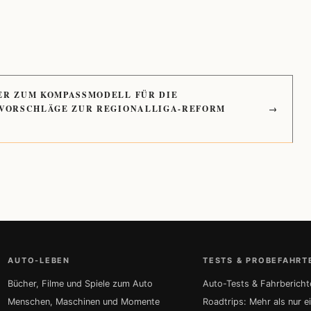
ER ZUM KOMPASSMODELL FÜR DIE
 VORSCHLÄGE ZUR REGIONALLIGA-REFORM
→
AUTO-LEBEN
TESTS & PROBEFAHRT
Bücher, Filme und Spiele zum Auto
Auto-Tests & Fahrbericht
Menschen, Maschinen und Momente
Roadtrips: Mehr als nur e