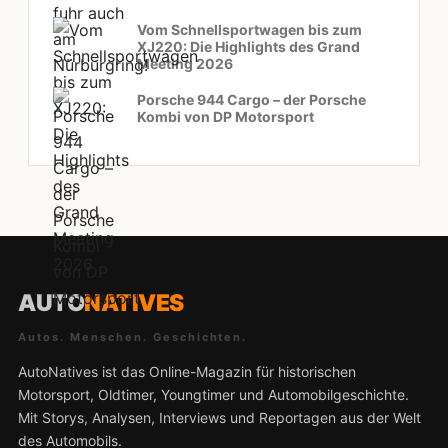
Vom Schnellsportwagen bis zum
XJ220: Die Highlights des Grand
Meeting 2026
Porsche 944 Cargo – der Porsche
Kombi von DP Motorsport
AUTO
NATIVES
Autos. Menschen. Geschichten.
AutoNatives ist das Online-Magazin für historischen
Motorsport, Oldtimer, Youngtimer und Automobilgeschichte.
Mit Storys, Analysen, Interviews und Reportagen aus der Welt
des Automobils.