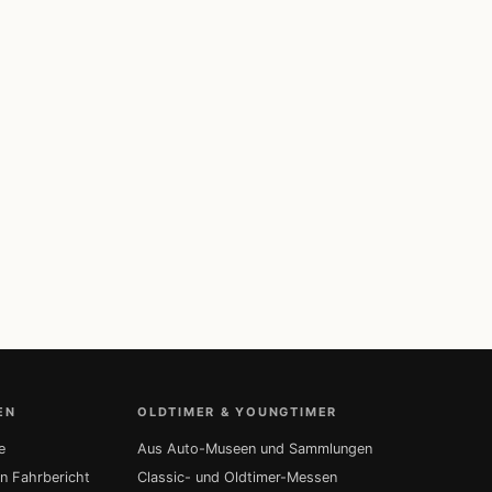
EN
OLDTIMER & YOUNGTIMER
e
Aus Auto-Museen und Sammlungen
in Fahrbericht
Classic- und Oldtimer-Messen