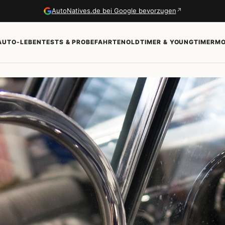
↗
AutoNatives.de bei Google bevorzugen
AUTO-LEBEN
TESTS & PROBEFAHRTEN
OLDTIMER & YOUNGTIMER
MO