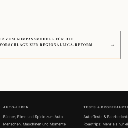
ER ZUM KOMPASSMODELL FÜR DIE
 VORSCHLÄGE ZUR REGIONALLIGA-REFORM
→
AUTO-LEBEN
TESTS & PROBEFAHRT
Bücher, Filme und Spiele zum Auto
Auto-Tests & Fahrbericht
Menschen, Maschinen und Momente
Roadtrips: Mehr als nur e