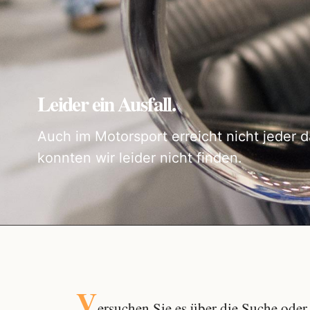
Leider ein Ausfall.
Auch im Motorsport erreicht nicht jeder d
konnten wir leider nicht finden.
V
ersuchen Sie es über die
Suche
oder 