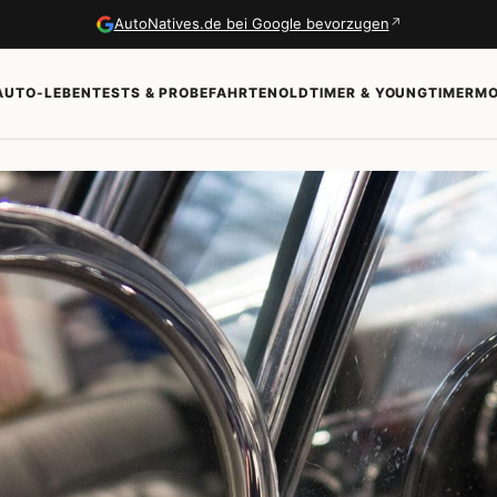
↗
AutoNatives.de bei Google bevorzugen
AUTO-LEBEN
TESTS & PROBEFAHRTEN
OLDTIMER & YOUNGTIMER
MO