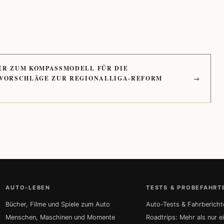
ER ZUM KOMPASSMODELL FÜR DIE
 VORSCHLÄGE ZUR REGIONALLIGA-REFORM
→
AUTO-LEBEN
TESTS & PROBEFAHRT
Bücher, Filme und Spiele zum Auto
Auto-Tests & Fahrbericht
Menschen, Maschinen und Momente
Roadtrips: Mehr als nur e