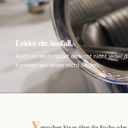
Leider ein Ausfall.
Auch im Motorsport erreicht nicht jeder d
konnten wir leider nicht finden.
V
ersuchen Sie es über die
Suche
oder 