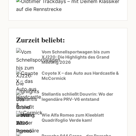
Zurzeit beliebt:
Vom Schnellsportwagen bis zum
XJ220: Die Highlights des Grand
Meeting 2026
Coyote X – das Auto aus Hardcastle &
McCormick
Stellantis schließt Douvrin: Wo der
legendäre PRV-V6 entstand
Wie Alfa Romeo zum Kleeblatt
Quadrifoglio Verde kam!
Porsche 944 Cargo – der Porsche