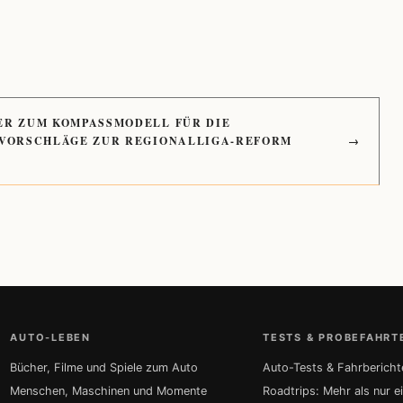
ER ZUM KOMPASSMODELL FÜR DIE
 VORSCHLÄGE ZUR REGIONALLIGA-REFORM
→
AUTO-LEBEN
TESTS & PROBEFAHRT
Bücher, Filme und Spiele zum Auto
Auto-Tests & Fahrbericht
Menschen, Maschinen und Momente
Roadtrips: Mehr als nur e