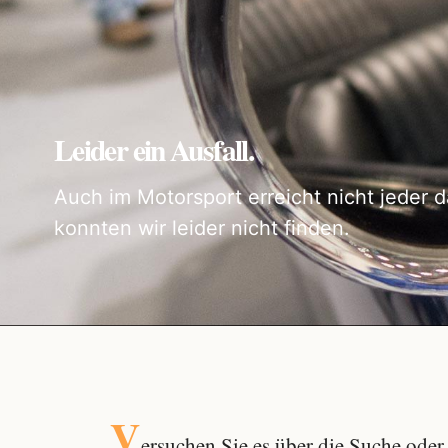
Leider ein Ausfall.
Auch im Motorsport erreicht nicht jeder d
konnten wir leider nicht finden.
V
ersuchen Sie es über die
Suche
oder 