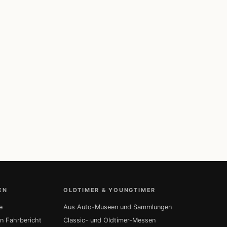
EN
OLDTIMER & YOUNGTIMER
e
Aus Auto-Museen und Sammlungen
in Fahrbericht
Classic- und Oldtimer-Messen