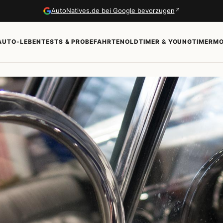
↗
AutoNatives.de bei Google bevorzugen
AUTO-LEBEN
TESTS & PROBEFAHRTEN
OLDTIMER & YOUNGTIMER
MO