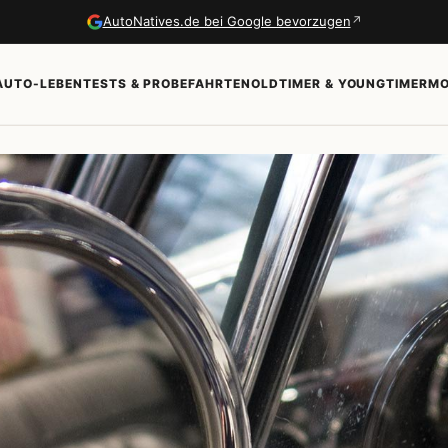
↗
AutoNatives.de bei Google bevorzugen
AUTO-LEBEN
TESTS & PROBEFAHRTEN
OLDTIMER & YOUNGTIMER
MO