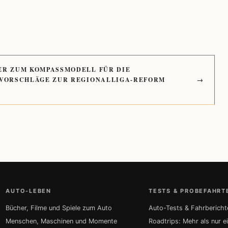
ER ZUM KOMPASSMODELL FÜR DIE
 VORSCHLÄGE ZUR REGIONALLIGA-REFORM
→
AUTO-LEBEN
TESTS & PROBEFAHRT
Bücher, Filme und Spiele zum Auto
Auto-Tests & Fahrbericht
Menschen, Maschinen und Momente
Roadtrips: Mehr als nur e