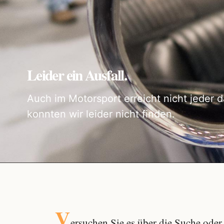
Leider ein Ausfall.
Auch im Motorsport erreicht nicht jeder d
konnten wir leider nicht finden.
V
ersuchen Sie es über die
Suche
oder 