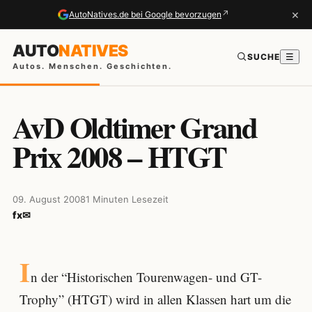
×
↗
AutoNatives.de bei Google bevorzugen
AUTO
NATIVES
SUCHE
☰
Autos. Menschen. Geschichten.
AvD Oldtimer Grand
Prix 2008 – HTGT
09. August 2008
1 Minuten Lesezeit
f
x
✉
I
n der “Historischen Tourenwagen- und GT-
Trophy” (HTGT) wird in allen Klassen hart um die