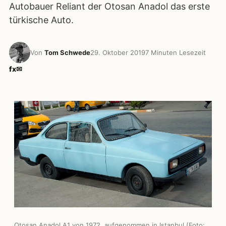
Autobauer Reliant der Otosan Anadol das erste
türkische Auto.
Von
Tom Schwede
29. Oktober 2019
7 Minuten Lesezeit
f
x
✉
Otosan Anadol A1 von 1972, aufgenommen in Istanbul (Foto: