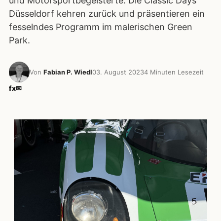
und Motorsportbegeisterte. Die Classic Days
Düsseldorf kehren zurück und präsentieren ein
fesselndes Programm im malerischen Green
Park.
Von
Fabian P. Wiedl
03. August 2023
4 Minuten Lesezeit
f
x
✉