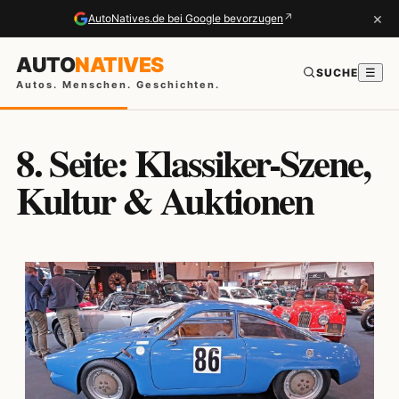
×
↗
AutoNatives.de bei Google bevorzugen
AUTO
NATIVES
SUCHE
☰
Autos. Menschen. Geschichten.
8. Seite: Klassiker-Szene,
Kultur & Auktionen