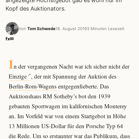
angezeigte Höchstgebot gab es wohl nur im
Kopf des Auktionators.
Von
Tom Schwede
18. August 2019
3 Minuten Lesezeit
f
x
✉
I
n der vergangenen Nacht war ich sicher nicht der
Einzige
, der mit Spannung der Auktion des
Berlin-Rom-Wagens
entgegenfieberte. Das
Auktionshaus RM Sotheby’s bot den 1939
gebauten Sportwagen im kalifornischen Monterey
an. Im Vorfeld war von einem Startgebot in Höhe
13 Millionen US-Dollar für den Porsche Typ 64
die Rede. Um so erstaunter war das Publikum, dass