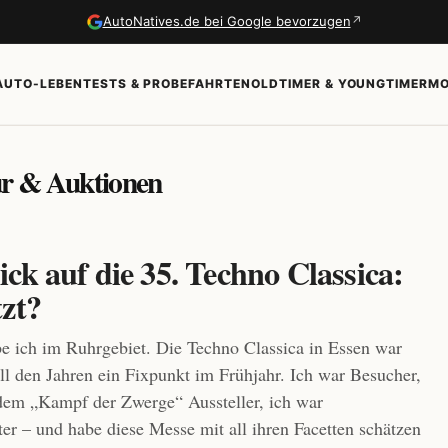
↗
AutoNatives.de bei Google bevorzugen
AUTO-LEBEN
TESTS & PROBEFAHRTEN
OLDTIMER & YOUNGTIMER
MO
tur & Auktionen
ck auf die 35. Techno Classica:
tzt?
be ich im Ruhrgebiet. Die Techno Classica in Essen war
all den Jahren ein Fixpunkt im Frühjahr. Ich war Besucher,
dem „Kampf der Zwerge“ Aussteller, ich war
tter – und habe diese Messe mit all ihren Facetten schätzen