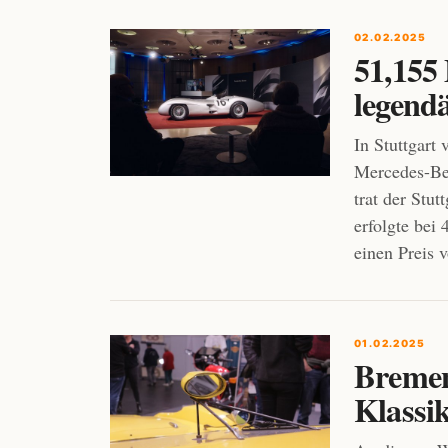
02.02.2025
51,155
legendä
In Stuttgart
Mercedes-Be
trat der Stu
erfolgte bei
einen Preis 
01.02.2025
Bremen
Klassi