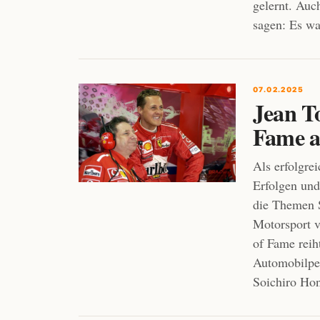
gelernt. Auc
sagen: Es wa
07.02.2025
Jean To
Fame 
Als erfolgre
Erfolgen und
die Themen S
Motorsport v
of Fame reih
Automobilper
Soichiro Hon