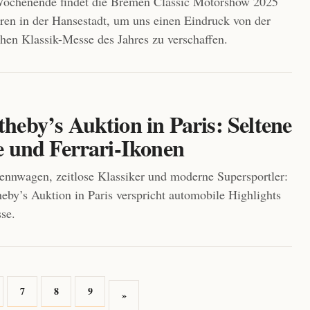
ochenende findet die Bremen Classic Motorshow 2025
aren in der Hansestadt, um uns einen Eindruck von der
chen Klassik-Messe des Jahres zu verschaffen.
heby’s Auktion in Paris: Seltene
e und Ferrari-Ikonen
nnwagen, zeitlose Klassiker und moderne Supersportler:
by’s Auktion in Paris verspricht automobile Highlights
sse.
7
8
9
»