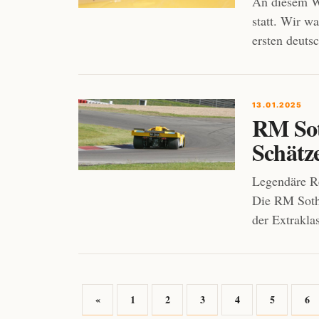
An diesem W
statt. Wir w
ersten deuts
13.01.2025
RM Sot
Schätz
Legendäre Re
Die RM Sothe
der Extrakla
«
1
2
3
4
5
6