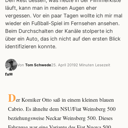
Den Rest dessen, was heute in der Flimmerkiste
läuft, kann man in meinen Augen eher
vergessen. Vor ein paar Tagen wollte ich mir mal
wieder ein Fußball-Spiel im Fernsehen ansehen.
Beim Durchschalten der Kanäle stolperte ich
über ein Auto, das ich nicht auf den ersten Blick
identifizieren konnte.
Von
Tom Schwede
25. April 2019
2 Minuten Lesezeit
f
x
✉
D
er Komiker Otto saß in einem kleinen blauen
Cabrio. Es ähnelte dem NSU/Fiat Weinsberg 500
beziehungsweise Neckar Weinsberg 500. Dieses
Fahrzeug war eine Variante des Fiat Nuova 500,