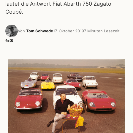
lautet die Antwort Fiat Abarth 750 Zagato
Coupé.
Von
Tom Schwede
17. Oktober 2019
7 Minuten Lesezeit
f
x
✉