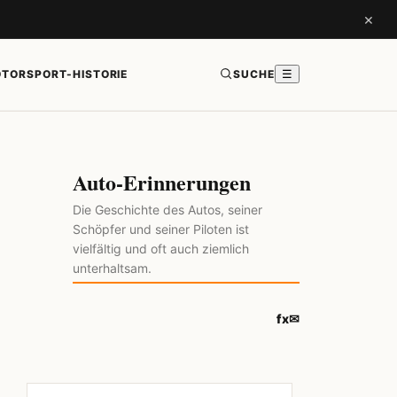
×
TORSPORT-HISTORIE
SUCHE
☰
Auto-Erinnerungen
Die Geschichte des Autos, seiner
Schöpfer und seiner Piloten ist
vielfältig und oft auch ziemlich
unterhaltsam.
f
x
✉