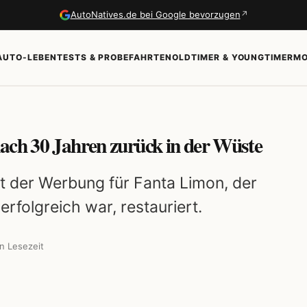
↗
AutoNatives.de bei Google bevorzugen
AUTO-LEBEN
TESTS & PROBEFAHRTEN
OLDTIMER & YOUNGTIMER
MO
ach 30 Jahren zurück in der Wüste
it der Werbung für Fanta Limon, der
erfolgreich war, restauriert.
n Lesezeit