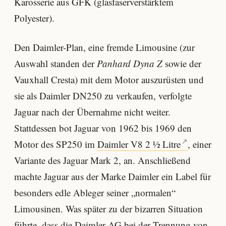
Karosserie aus GFK (glasfaserverstärktem
Polyester).
Den Daimler-Plan, eine fremde Limousine (zur
Auswahl standen der
Panhard Dyna Z
sowie der
Vauxhall Cresta) mit dem Motor auszurüsten und
sie als Daimler DN250 zu verkaufen, verfolgte
Jaguar nach der Übernahme nicht weiter.
Stattdessen bot Jaguar v
on 1962 bis 1969 den
Motor des SP250 im
Daimler V8 2 ½ Litre
, einer
Variante des Jaguar Mark 2, an. Anschließend
machte Jaguar aus der Marke Daimler ein Label für
besonders edle Ableger seiner „normalen“
Limousinen.
Was später zu der bizarren Situation
führte, dass die Daimler AG bei der Trennung von