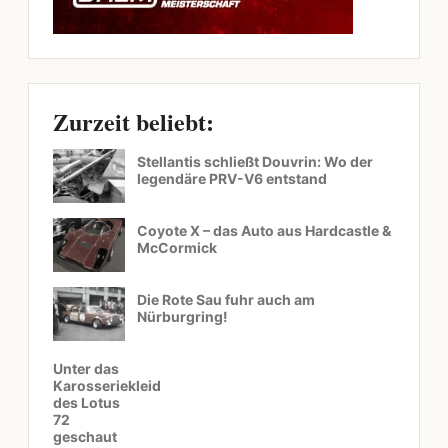
Zurzeit beliebt:
Stellantis schließt Douvrin: Wo der
legendäre PRV-V6 entstand
Coyote X – das Auto aus Hardcastle &
McCormick
Die Rote Sau fuhr auch am
Nürburgring!
Unter das
Karosseriekleid
des Lotus
72
geschaut