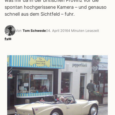
was mir da in der britischen Provinz vor die
spontan hochgerissene Kamera – und genauso
schnell aus dem Sichtfeld – fuhr.
Von
Tom Schwede
04. April 2016
4 Minuten Lesezeit
f
x
✉