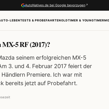
↗
AutoNatives.de bei Google bevorzugen
AUTO-LEBEN
TESTS & PROBEFAHRTEN
OLDTIMER & YOUNGTIMER
MO
da MX-5 RF (2017)?
Mazda seinem erfolgreichen MX-5
m 3. und 4. Februar 2017 feiert der
Händlern Premiere. Ich war mit
 bereits jetzt auf Probefahrt.
esezeit