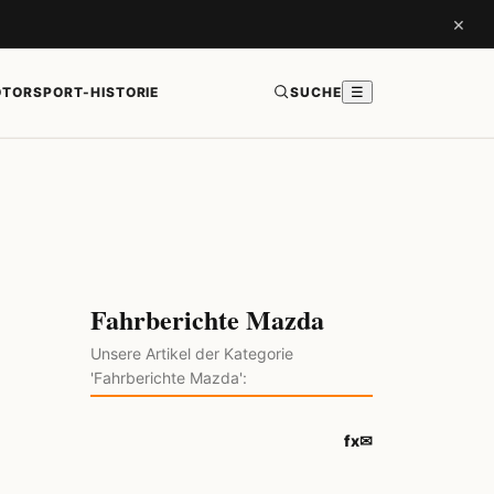
×
TORSPORT-HISTORIE
SUCHE
☰
Fahrberichte Mazda
Unsere Artikel der Kategorie
'Fahrberichte Mazda':
f
x
✉