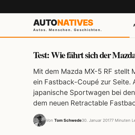
AUTO
NATIVES
Autos. Menschen. Geschichten.
Test: Wie fährt sich der Maz
Mit dem Mazda MX-5 RF stellt 
ein Fastback-Coupé zur Seite. A
japanische Sportwagen bei den 
dem neuen Retractable Fastback
Von
Tom Schwede
30. Januar 2017
7 Minuten L