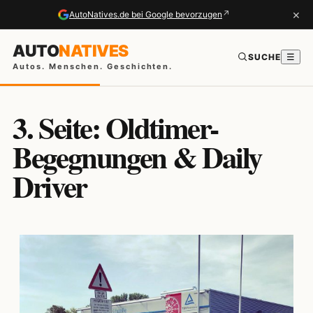
×
↗
AutoNatives.de bei Google bevorzugen
AUTO
NATIVES
SUCHE
☰
Autos. Menschen. Geschichten.
3. Seite: Oldtimer-
Begegnungen & Daily
Driver