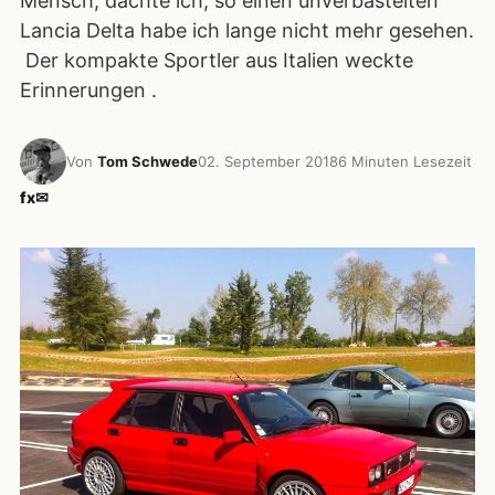
Mensch, dachte ich, so einen unverbastelten
Lancia Delta habe ich lange nicht mehr gesehen.
Der kompakte Sportler aus Italien weckte
Erinnerungen .
Von
Tom Schwede
02. September 2018
6 Minuten Lesezeit
f
x
✉