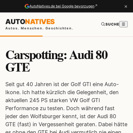
×
↗
AutoNatives.de bei Google bevorzugen
AUTO
NATIVES
SUCHE
☰
Autos. Menschen. Geschichten.
Carspotting: Audi 80
GTE
Seit gut 40 Jahren ist der Golf GTI eine Auto-
Ikone. Ich hatte kürzlich die Gelegenheit, den
aktuellen 245 PS starken VW Golf GTI
Performance zu testen. Doch während fast
jeder den Wolfsburger kennt, ist der Audi 80
GTE (fast) in Vergessenheit geraten. Dabei hätte
es ohne den GTE bei Audi vermutlich nie einen