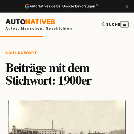
×
↗
AutoNatives.de bei Google bevorzugen
AUTO
NATIVES
SUCHE
☰
Autos. Menschen. Geschichten.
SCHLAGWORT
Beiträge mit dem
Stichwort: 1900er