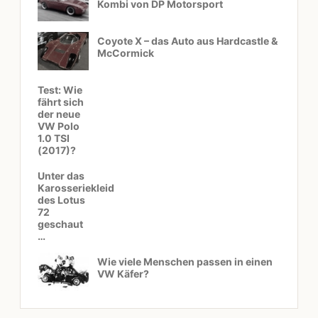
Kombi von DP Motorsport
Coyote X – das Auto aus Hardcastle &
McCormick
Test: Wie
fährt sich
der neue
VW Polo
1.0 TSI
(2017)?
Unter das
Karosseriekleid
des Lotus
72
geschaut
…
Wie viele Menschen passen in einen
VW Käfer?