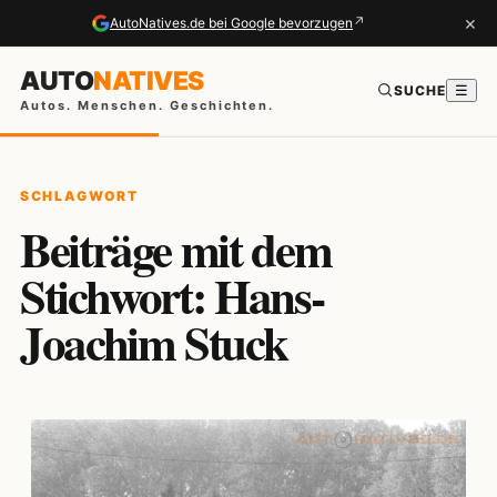
×
↗
AutoNatives.de bei Google bevorzugen
AUTO
NATIVES
SUCHE
☰
Autos. Menschen. Geschichten.
SCHLAGWORT
Beiträge mit dem
Stichwort: Hans-
Joachim Stuck