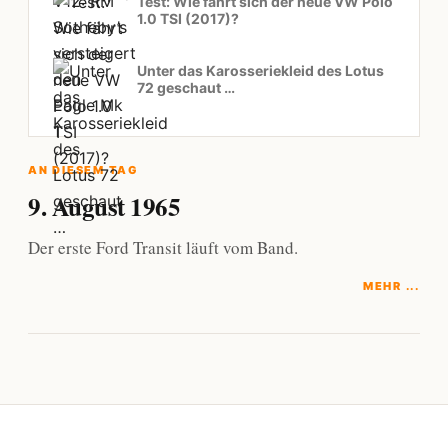
Test: Wie fährt sich der neue VW Polo
1.0 TSI (2017)?
Unter das Karosseriekleid des Lotus
72 geschaut …
AN DIESEM TAG
9. August 1965
Der erste Ford Transit läuft vom Band.
MEHR ...