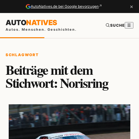
×
↗
AutoNatives.de bei Google bevorzugen
AUTO
NATIVES
SUCHE
☰
Autos. Menschen. Geschichten.
SCHLAGWORT
Beiträge mit dem
Stichwort: Norisring