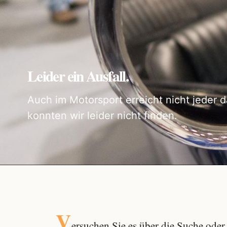
Leider ein Ausfall.
Auch im Motorsport erreicht nicht jeder d
konnten wir leider nicht finden.
V
ersuchen Sie es über die
Suche
oder 