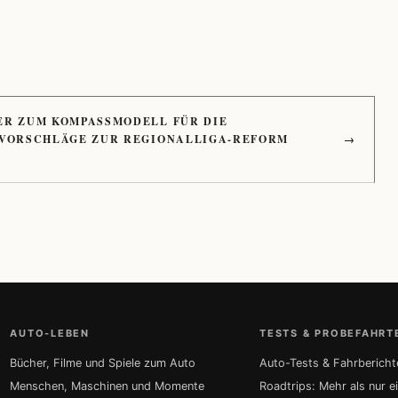
ER ZUM KOMPASSMODELL FÜR DIE
 VORSCHLÄGE ZUR REGIONALLIGA-REFORM
→
AUTO-LEBEN
TESTS & PROBEFAHRT
Bücher, Filme und Spiele zum Auto
Auto-Tests & Fahrbericht
Menschen, Maschinen und Momente
Roadtrips: Mehr als nur e