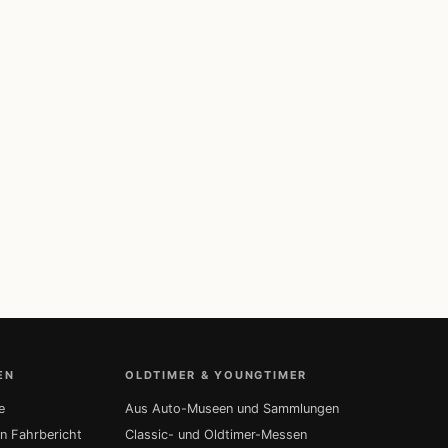
EN
OLDTIMER & YOUNGTIMER
e
Aus Auto-Museen und Sammlungen
in Fahrbericht
Classic- und Oldtimer-Messen