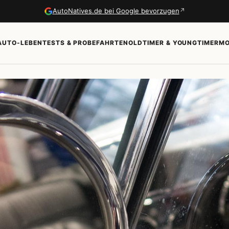
↗
AutoNatives.de bei Google bevorzugen
AUTO-LEBEN
TESTS & PROBEFAHRTEN
OLDTIMER & YOUNGTIMER
MO