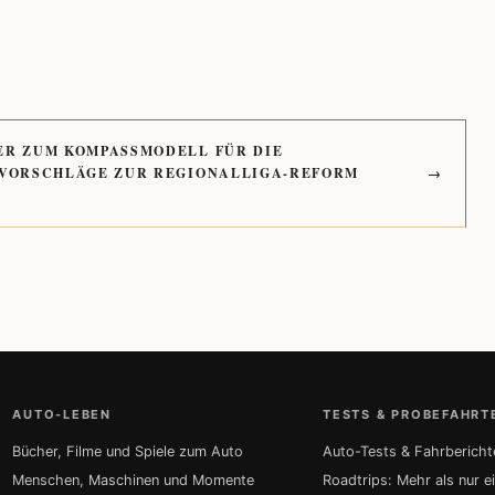
ER ZUM KOMPASSMODELL FÜR DIE
 VORSCHLÄGE ZUR REGIONALLIGA-REFORM
→
AUTO-LEBEN
TESTS & PROBEFAHRT
Bücher, Filme und Spiele zum Auto
Auto-Tests & Fahrbericht
Menschen, Maschinen und Momente
Roadtrips: Mehr als nur e