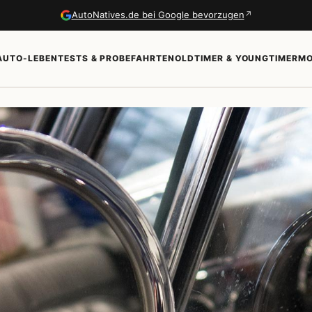
↗
AutoNatives.de bei Google bevorzugen
AUTO-LEBEN
TESTS & PROBEFAHRTEN
OLDTIMER & YOUNGTIMER
MO