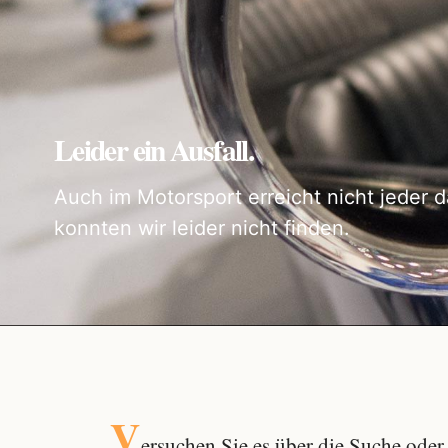
Leider ein Ausfall.
Auch im Motorsport erreicht nicht jeder d
konnten wir leider nicht finden.
V
ersuchen Sie es über die
Suche
oder 