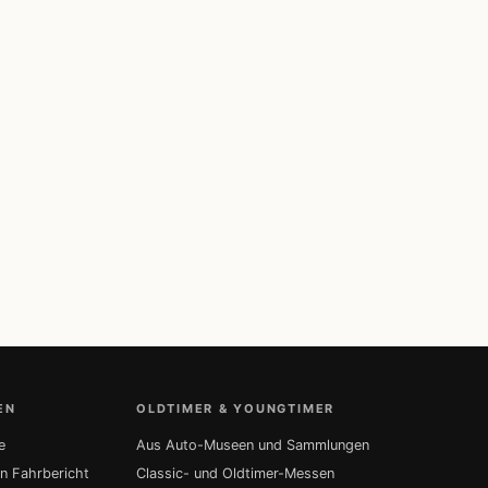
EN
OLDTIMER & YOUNGTIMER
e
Aus Auto-Museen und Sammlungen
in Fahrbericht
Classic- und Oldtimer-Messen