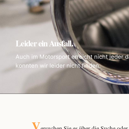
Leider ein Ausfall.
Auch im Motorsport erreicht nicht jeder d
konnten wir leider nicht finden.
V
ersuchen Sie es über die
Suche
oder 