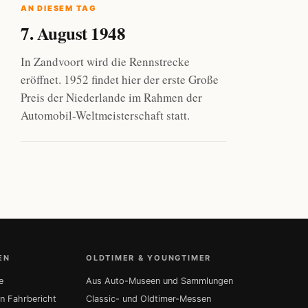
AN DIESEM TAG
7. August 1948
In Zandvoort wird die Rennstrecke
eröffnet. 1952 findet hier der erste Große
Preis der Niederlande im Rahmen der
Automobil-Weltmeisterschaft statt.
EN
OLDTIMER & YOUNGTIMER
e
Aus Auto-Museen und Sammlungen
in Fahrbericht
Classic- und Oldtimer-Messen