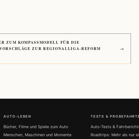
ER ZUM KOMPASSMODELL FÜR DIE
 VORSCHLÄGE ZUR REGIONALLIGA-REFORM
→
AUTO-LEBEN
TESTS & PROBEFAHRT
Bücher, Filme und Spiele zum Auto
Auto-Tests & Fahrbericht
Menschen, Maschinen und Momente
Roadtrips: Mehr als nur e