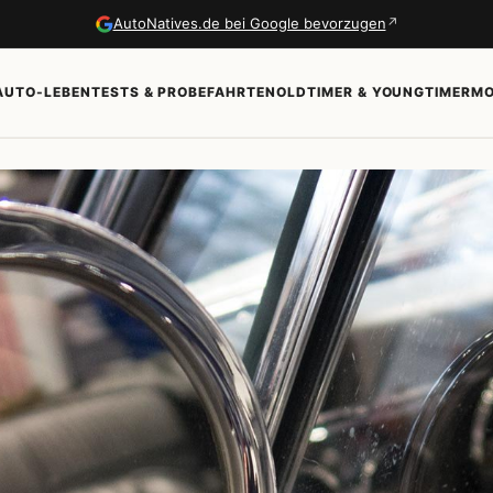
↗
AutoNatives.de bei Google bevorzugen
AUTO-LEBEN
TESTS & PROBEFAHRTEN
OLDTIMER & YOUNGTIMER
MO