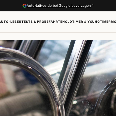
↗
AutoNatives.de bei Google bevorzugen
AUTO-LEBEN
TESTS & PROBEFAHRTEN
OLDTIMER & YOUNGTIMER
MO