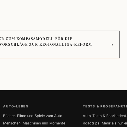
ER ZUM KOMPASSMODELL FÜR DIE
 VORSCHLÄGE ZUR REGIONALLIGA-REFORM
→
AUTO-LEBEN
TESTS & PROBEFAHRT
Bücher, Filme und Spiele zum Auto
Auto-Tests & Fahrbericht
Menschen, Maschinen und Momente
Roadtrips: Mehr als nur e