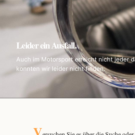
Leider ein Ausfall.
Auch im Motorsport erreicht nicht jeder d
konnten wir leider nicht finden.
V
ersuchen Sie es über die
Suche
oder 