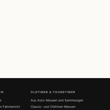
EN
OLDTIMER & YOUNGTIMER
e
Aus Auto-Museen und Sammlungen
in Fahrbericht
Classic- und Oldtimer-Messen