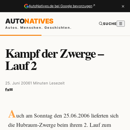
×
↗
AutoNatives.de bei Google bevorzugen
AUTO
NATIVES
SUCHE
☰
Autos. Menschen. Geschichten.
Kampf der Zwerge –
Lauf 2
25. Juni 2006
1 Minuten Lesezeit
f
x
✉
A
uch am Sonntag den 25.06.2006 lieferten sich
die Hubraum-Zwerge beim ihrem 2. Lauf zum