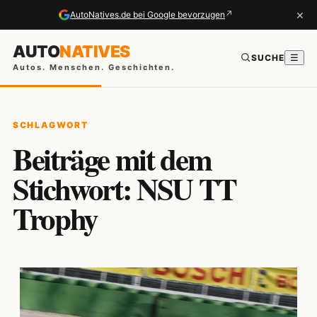
×
↗
AutoNatives.de bei Google bevorzugen
AUTO
NATIVES
SUCHE
☰
Autos. Menschen. Geschichten.
SCHLAGWORT
Beiträge mit dem
Stichwort: NSU TT
Trophy