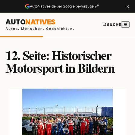
×
↗
AutoNatives.de bei Google bevorzugen
AUTO
NATIVES
SUCHE
☰
Autos. Menschen. Geschichten.
12. Seite: Historischer
Motorsport in Bildern