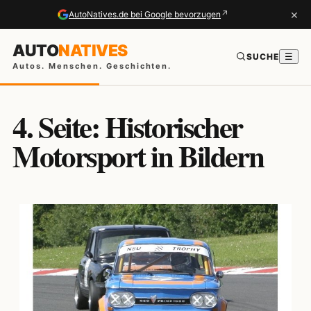
×
↗
AutoNatives.de bei Google bevorzugen
AUTO
NATIVES
SUCHE
☰
Autos. Menschen. Geschichten.
4. Seite: Historischer
Motorsport in Bildern