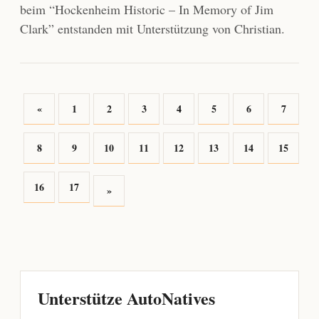
beim “Hockenheim Historic – In Memory of Jim
Clark” entstanden mit Unterstützung von Christian.
«
1
2
3
4
5
6
7
8
9
10
11
12
13
14
15
16
17
»
Unterstütze AutoNatives