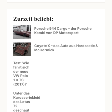
Zurzeit beliebt:
Porsche 944 Cargo – der Porsche
Kombi von DP Motorsport
Coyote X – das Auto aus Hardcastle &
McCormick
Test: Wie
fährt sich
der neue
VW Polo
1.0 TSI
(2017)?
Unter das
Karosseriekleid
des Lotus
72
geschaut