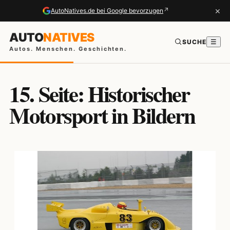
×
↗
AutoNatives.de bei Google bevorzugen
AUTO
NATIVES
SUCHE
☰
Autos. Menschen. Geschichten.
15. Seite: Historischer
Motorsport in Bildern