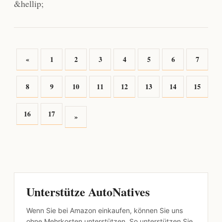
&hellip;
«
1
2
3
4
5
6
7
8
9
10
11
12
13
14
15
16
17
»
Unterstütze AutoNatives
Wenn Sie bei Amazon einkaufen, können Sie uns
ohne Mehrkosten unterstützen. So unterstützen Sie