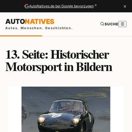
×
↗
AutoNatives.de bei Google bevorzugen
AUTO
NATIVES
SUCHE
☰
Autos. Menschen. Geschichten.
13. Seite: Historischer
Motorsport in Bildern