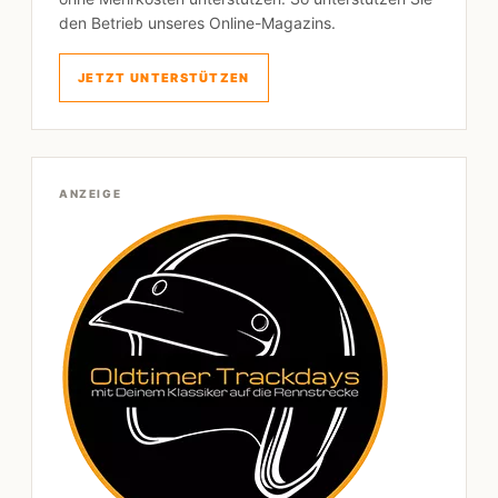
den Betrieb unseres Online-Magazins.
JETZT UNTERSTÜTZEN
ANZEIGE