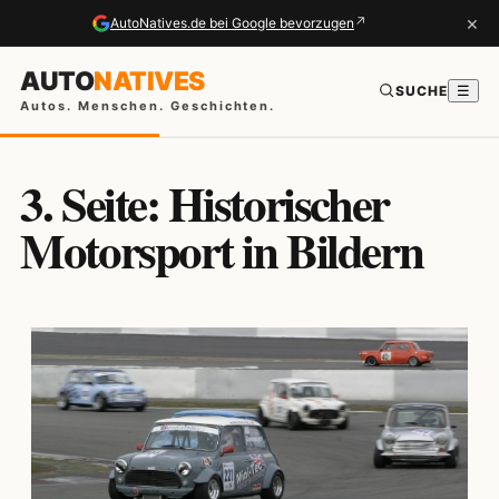
×
↗
AutoNatives.de bei Google bevorzugen
AUTO
NATIVES
SUCHE
☰
Autos. Menschen. Geschichten.
3. Seite: Historischer
Motorsport in Bildern