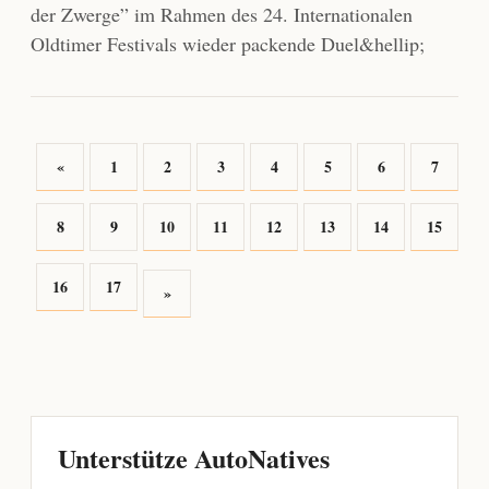
der Zwerge” im Rahmen des 24. Internationalen
Oldtimer Festivals wieder packende Duel&hellip;
«
1
2
3
4
5
6
7
8
9
10
11
12
13
14
15
16
17
»
Unterstütze AutoNatives