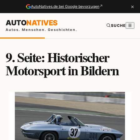
×
↗
AutoNatives.de bei Google bevorzugen
AUTO
NATIVES
SUCHE
☰
Autos. Menschen. Geschichten.
9. Seite: Historischer
Motorsport in Bildern