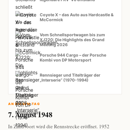
Coyote X – das Auto aus Hardcastle &
McCormick
Vom Schnellsportwagen bis zum
XJ220: Die Highlights des Grand
Meeting 2026
Porsche 944 Cargo – der Porsche
Kombi von DP Motorsport
Rennsieger und Titelträger der
„Interserie“ (1970-1994)
AN DIESEM TAG
7. August 1948
In Zandvoort wird die Rennstrecke eröffnet. 1952