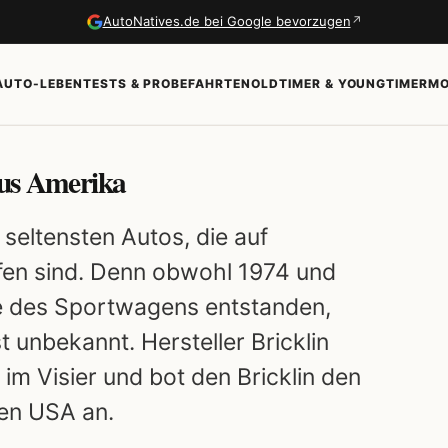
↗
AutoNatives.de bei Google bevorzugen
AUTO-LEBEN
TESTS & PROBEFAHRTEN
OLDTIMER & YOUNGTIMER
MO
 aus Amerika
 seltensten Autos, die auf
fen sind. Denn obwohl 1974 und
e des Sportwagens entstanden,
t unbekannt. Hersteller Bricklin
im Visier und bot den Bricklin den
 den USA an.