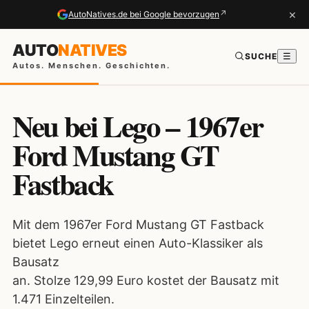
×
↗
AutoNatives.de bei Google bevorzugen
AUTO
NATIVES
SUCHE
☰
Autos. Menschen. Geschichten.
Neu bei Lego – 1967er
Ford Mustang GT
Fastback
Mit dem 1967er Ford Mustang GT Fastback
bietet Lego erneut einen Auto-Klassiker als
Bausatz
an. Stolze 129,99 Euro kostet der Bausatz mit
1.471 Einzelteilen.