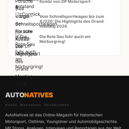
Kombi von DP Motorsport
Vom Schnellsportwagen bis zum
XJ220: Die Highlights des Grand
Meeting 2026
Die Rote Sau fuhr auch am
Nürburgring!
AUTO
NATIVES
Autos. Menschen. Geschichten.
AutoNatives ist das Online-Magazin für historischen
Motorsport, Oldtimer, Youngtimer und Automobilgeschichte.
Mit Storys, Analysen, Interviews und Reportagen aus der Welt