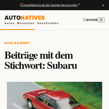
×
↗
AutoNatives.de bei Google bevorzugen
AUTO
NATIVES
SUCHE
☰
Autos. Menschen. Geschichten.
SCHLAGWORT
Beiträge mit dem
Stichwort: Subaru