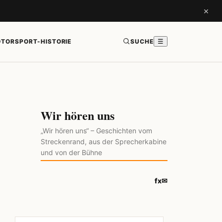
×
TORSPORT-HISTORIE
SUCHE
☰
Wir hören uns
„Wir hören uns“ – Geschichten vom
Streckenrand, aus der Sprecherkabine
und von der Bühne
f
x
✉