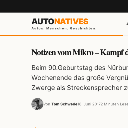
AUTO
NATIVES
Autos. Menschen. Geschichten.
Notizen vom Mikro – Kampf de
Beim 90.Geburtstag des Nürbur
Wochenende das große Vergnüg
Zwerge als Streckensprecher zu
Von
Tom Schwede
18. Juni 2017
2 Minuten Lese