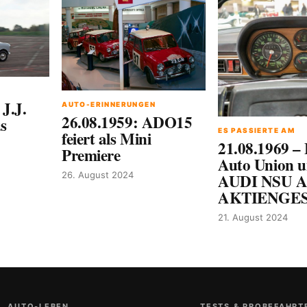
 J.J.
AUTO-ERINNERUNGEN
26.08.1959: ADO15
s
ES PASSIERTE AM
feiert als Mini
21.08.1969 –
Premiere
Auto Union 
26. August 2024
AUDI NSU 
AKTIENGE
21. August 2024
AUTO-LEBEN
TESTS & PROBEFAHRT