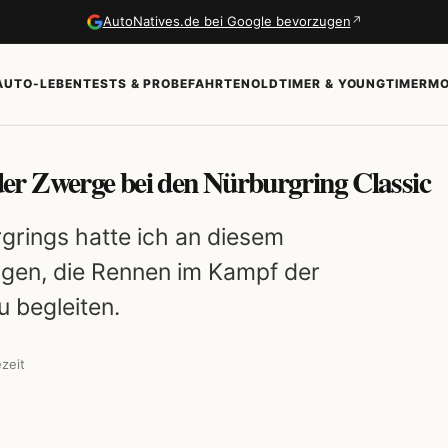
↗
AutoNatives.de bei Google bevorzugen
AUTO-LEBEN
TESTS & PROBEFAHRTEN
OLDTIMER & YOUNGTIMER
MO
r Zwerge bei den Nürburgring Classic
grings hatte ich an diesem
en, die Rennen im Kampf der
 begleiten.
zeit