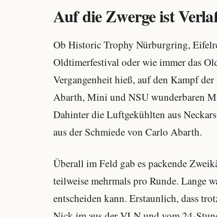
Auf die Zwerge ist Verla
Ob Historic Trophy Nürburgring, Eifel
Oldtimerfestival oder wie immer das O
Vergangenheit hieß, auf den Kampf der 
Abarth, Mini und NSU wunderbaren Mot
Dahinter die Luftgekühlten aus Neckars
aus der Schmiede von Carlo Abarth.
Überall im Feld gab es packende Zweik
teilweise mehrmals pro Runde. Lange wa
entscheiden kann. Erstaunlich, dass t
Nick im aus der VLN und vom 24-Stund