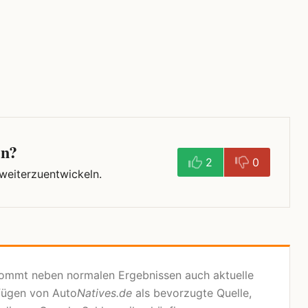
en?
2
0
 weiterzuentwickeln.
kommt neben normalen Ergebnissen auch aktuelle
fügen von Auto
Natives.de
als bevorzugte Quelle,