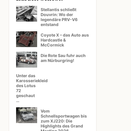
Stellantis schließt
Douvrin: Wo der
legendäre PRV-V6
entstand
Coyote X – das Auto aus
Hardcastle &
McCormick
Die Rote Sau fuhr auch
am Nürburgring!
Unter das
Karosseriekleid
des Lotus
72
geschaut
…
Vom
Schnellsportwagen bis
zum XJ220: Die
Highlights des Grand
Meeting 2026