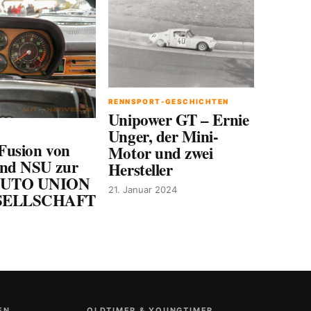
RENNSPORT-GESCHICHTEN
Unipower GT – Ernie
Unger, der Mini-
 Fusion von
Motor und zwei
und NSU zur
Hersteller
AUTO UNION
21. Januar 2024
SELLSCHAFT
EN
OLDTIMER & YOUNGTIMER