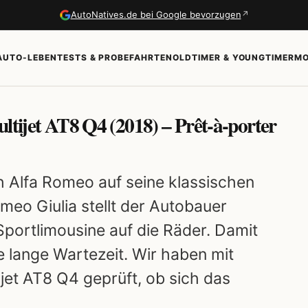
↗
AutoNatives.de bei Google bevorzugen
AUTO-LEBEN
TESTS & PROBEFAHRTEN
OLDTIMER & YOUNGTIMER
MO
ltijet AT8 Q4 (2018) – Prêt-à-porter
ch Alfa Romeo auf seine klassischen
meo Giulia stellt der Autobauer
Sportlimousine auf die Räder. Damit
e lange Wartezeit. Wir haben mit
jet AT8 Q4 geprüft, ob sich das