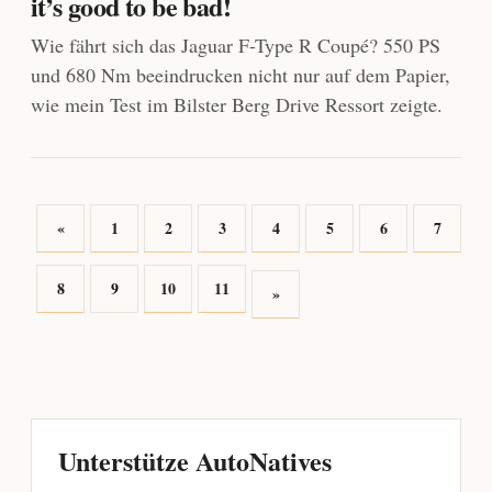
it’s good to be bad!
Wie fährt sich das Jaguar F-Type R Coupé? 550 PS
und 680 Nm beeindrucken nicht nur auf dem Papier,
wie mein Test im Bilster Berg Drive Ressort zeigte.
«
1
2
3
4
5
6
7
8
9
10
11
»
Unterstütze AutoNatives