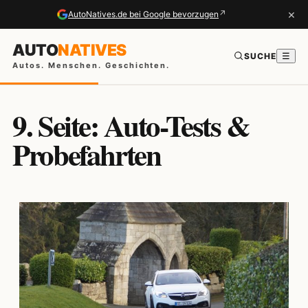
×
↗
AutoNatives.de bei Google bevorzugen
AUTO
NATIVES
SUCHE
☰
Autos. Menschen. Geschichten.
9. Seite: Auto-Tests &
Probefahrten