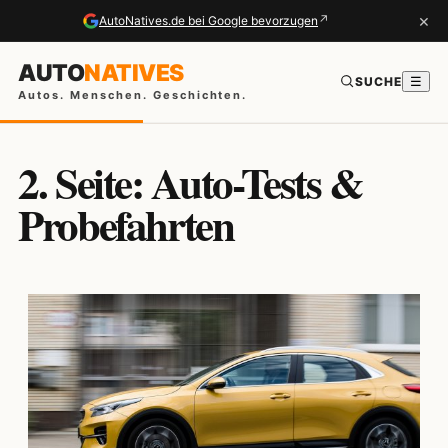
×
↗
AutoNatives.de bei Google bevorzugen
AUTO
NATIVES
SUCHE
☰
Autos. Menschen. Geschichten.
2. Seite: Auto-Tests &
Probefahrten