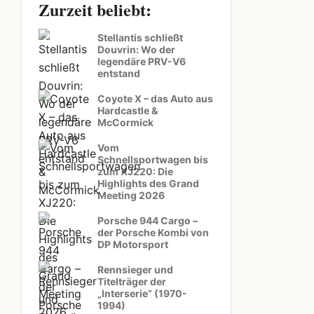
Zurzeit beliebt:
Stellantis schließt
Douvrin: Wo der
legendäre PRV-V6
entstand
Coyote X – das Auto aus
Hardcastle &
McCormick
Vom
Schnellsportwagen bis
zum XJ220: Die
Highlights des Grand
Meeting 2026
Porsche 944 Cargo –
der Porsche Kombi von
DP Motorsport
Rennsieger und
Titelträger der
„Interserie“ (1970-
1994)