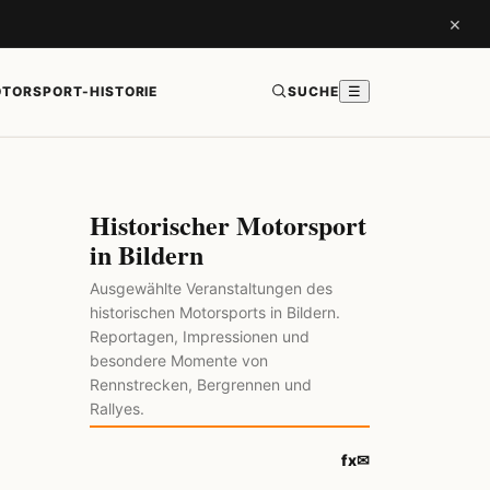
×
TORSPORT-HISTORIE
SUCHE
☰
Historischer Motorsport
in Bildern
Ausgewählte Veranstaltungen des
historischen Motorsports in Bildern.
Reportagen, Impressionen und
besondere Momente von
Rennstrecken, Bergrennen und
Rallyes.
f
x
✉