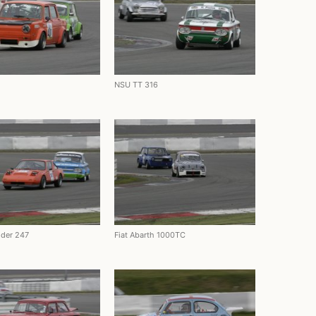
NSU TT 316
ider 247
Fiat Abarth 1000TC