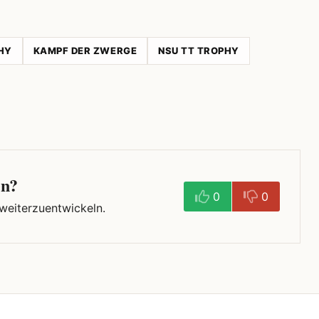
HY
KAMPF DER ZWERGE
NSU TT TROPHY
en?
0
0
 weiterzuentwickeln.