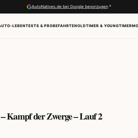
↗
AutoNatives.de bei Google bevorzugen
AUTO-LEBEN
TESTS & PROBEFAHRTEN
OLDTIMER & YOUNGTIMER
MO
– Kampf der Zwerge – Lauf 2