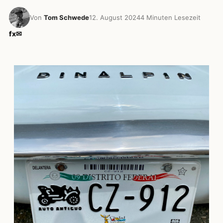
Von
Tom Schwede
12. August 2024
4 Minuten Lesezeit
f
x
✉