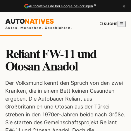
×
↗
AutoNatives.de bei Google bevorzugen
AUTO
NATIVES
SUCHE
☰
Autos. Menschen. Geschichten.
Reliant FW-11 und
Otosan Anadol
Der Volksmund kennt den Spruch von den zwei
Kranken, die in einem Bett keinen Gesunden
ergeben. Die Autobauer Reliant aus
Großbritannien und Otosan aus der Türkei
streben in den 1970er-Jahren beide nach Größe.
Sie starten des Gemeinschaftsprojekt Reliant
FW-11 und Otosan Anadol. Doch die