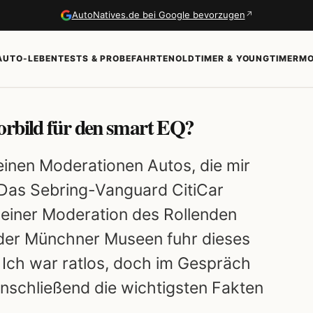
↗
AutoNatives.de bei Google bevorzugen
AUTO-LEBEN
TESTS & PROBEFAHRTEN
OLDTIMER & YOUNGTIMER
MO
orbild für den smart EQ?
meinen Moderationen Autos, die mir
 Das Sebring-Vanguard CitiCar
einer Moderation des Rollenden
der Münchner Museen fuhr dieses
. Ich war ratlos, doch im Gespräch
anschließend die wichtigsten Fakten